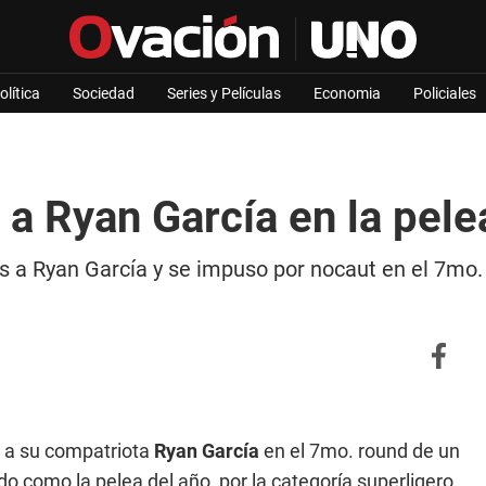
olítica
Sociedad
Series y Películas
Economia
Policiales
a Ryan García en la pele
s a Ryan García y se impuso por nocaut en el 7mo
t a su compatriota
Ryan García
en el 7mo. round de un
do como la pelea del año, por la categoría superligero,