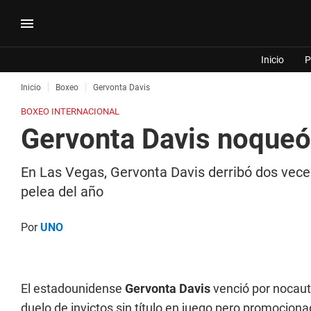
Inicio
P
Inicio
Boxeo
Gervonta Davis
BOXEO INTERNACIONAL
Gervonta Davis noqueó 
En Las Vegas, Gervonta Davis derribó dos vece
pelea del año
Por
UNO
El estadounidense
Gervonta Davis
venció por nocau
duelo de invictos sin título en juego pero promociona