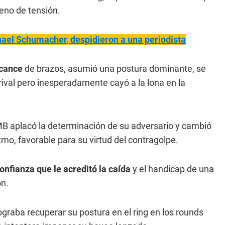
eno de tensión.
chael Schumacher, despidieron a una periodista
lcance
de brazos, asumió una postura dominante, se
l rival pero inesperadamente cayó a la lona en la
MB aplacó la determinación de su adversario y cambió
tmo, favorable para su virtud del contragolpe.
confianza que le acreditó la caída
y el handicap de una
ón.
ograba recuperar su postura en el ring en los rounds