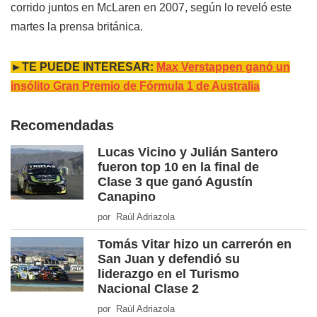
corrido juntos en McLaren en 2007, según lo reveló este
martes la prensa británica.
►TE PUEDE INTERESAR:
Max Verstappen ganó un
insólito Gran Premio de Fórmula 1 de Australia
Recomendadas
Lucas Vicino y Julián Santero
fueron top 10 en la final de
Clase 3 que ganó Agustín
Canapino
por Raúl Adriazola
Tomás Vitar hizo un carrerón en
San Juan y defendió su
liderazgo en el Turismo
Nacional Clase 2
por Raúl Adriazola