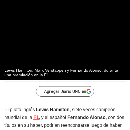
Lewis Hamilton, Marx Verstappen y Fernando Alonso, durante
una premiación en la F1.
Agregar Diario UNO en
El piloto inglés
Lewis Hamilton
, siete veces campeón
mundial de la
F1
, y el español
Fernando Alonso
, con dos
títulos en su haber, podrían reencontrarse luego de haber