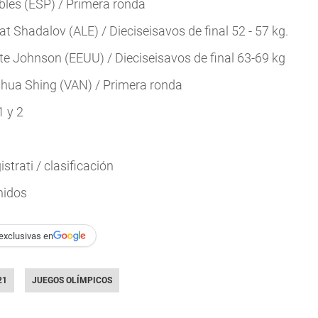
bles (ESP) / Primera ronda
 Shadalov (ALE) / Dieciseisavos de final 52 - 57 kg.
te Johnson (EEUU) / Dieciseisavos de final 63-69 kg
shua Shing (VAN) / Primera ronda
1 y 2
trati / clasificación
nidos
exclusivas en
21
JUEGOS OLÍMPICOS