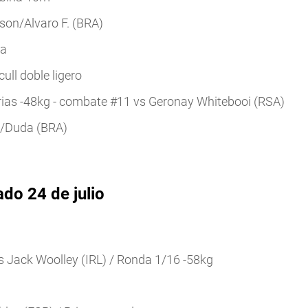
son/Alvaro F. (BRA)
ia
ull doble ligero
rias -48kg - combate #11 vs Geronay Whitebooi (RSA)
a/Duda (BRA)
do 24 de julio
Jack Woolley (IRL) / Ronda 1/16 -58kg