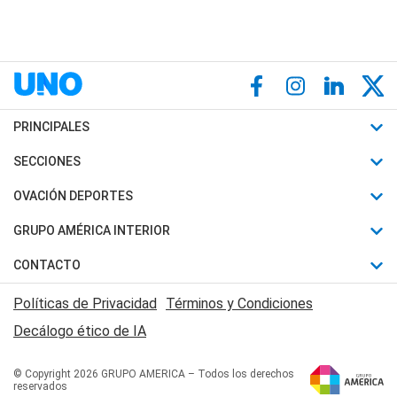
PRINCIPALES
Últimas Noticias
SECCIONES
Política
Horóscopo
OVACIÓN DEPORTES
Sociedad
Motores
Fútbol
GRUPO AMÉRICA INTERIOR
Policiales
Recetas
Mundial
Canal 7 en Vivo
CONTACTO
Judiciales
Trucos caseros
Automovilismo
Radio Nihuil
Acerca de Nosotros
Economia
Políticas de Privacidad
Términos y Condiciones
Series y Películas
Rugby
FM UNA
Contactanos
Decálogo ético de IA
Edictos y Solicitadas
Tenis
Radio Brava
Newsletter
Básquet
© Copyright 2026 GRUPO AMERICA – Todos los derechos
San Juan 8
reservados