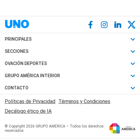
PRINCIPALES
Últimas Noticias
SECCIONES
Política
Horóscopo
OVACIÓN DEPORTES
Sociedad
Motores
Fútbol
GRUPO AMÉRICA INTERIOR
Policiales
Recetas
Mundial
Canal 7 en Vivo
CONTACTO
Judiciales
Trucos caseros
Automovilismo
Radio Nihuil
Acerca de Nosotros
Economia
Políticas de Privacidad
Términos y Condiciones
Series y Películas
Rugby
FM UNA
Contactanos
Decálogo ético de IA
Edictos y Solicitadas
Tenis
Radio Brava
Newsletter
Básquet
© Copyright 2026 GRUPO AMERICA – Todos los derechos
San Juan 8
reservados
Boxeo