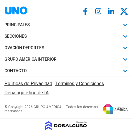
PRINCIPALES
Últimas Noticias
SECCIONES
Política
Horóscopo
OVACIÓN DEPORTES
Sociedad
Motores
Fútbol
GRUPO AMÉRICA INTERIOR
Policiales
Recetas
Mundial
Canal 7 en Vivo
CONTACTO
Judiciales
Trucos caseros
Automovilismo
Radio Nihuil
Acerca de Nosotros
Economia
Políticas de Privacidad
Términos y Condiciones
Series y Películas
Rugby
FM UNA
Contactanos
Decálogo ético de IA
Edictos y Solicitadas
Tenis
Radio Brava
Newsletter
Básquet
© Copyright 2026 GRUPO AMERICA – Todos los derechos
San Juan 8
reservados
Boxeo
Fuera de Juego