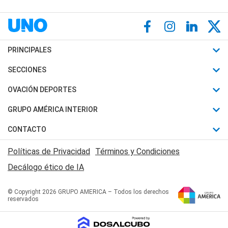
PRINCIPALES
Últimas Noticias
SECCIONES
Política
Horóscopo
OVACIÓN DEPORTES
Sociedad
Motores
Fútbol
GRUPO AMÉRICA INTERIOR
Policiales
Recetas
Mundial
Canal 7 en Vivo
CONTACTO
Judiciales
Trucos caseros
Automovilismo
Radio Nihuil
Acerca de Nosotros
Economia
Políticas de Privacidad
Términos y Condiciones
Series y Películas
Rugby
FM UNA
Contactanos
Decálogo ético de IA
Edictos y Solicitadas
Tenis
Radio Brava
Newsletter
Básquet
© Copyright 2026 GRUPO AMERICA – Todos los derechos
San Juan 8
reservados
Boxeo
Fuera de Juego