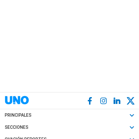
PRINCIPALES
Últimas Noticias
SECCIONES
Política