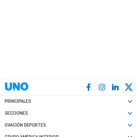
PRINCIPALES
Últimas Noticias
SECCIONES
Política
Horóscopo
OVACIÓN DEPORTES
Sociedad
Motores
Fútbol