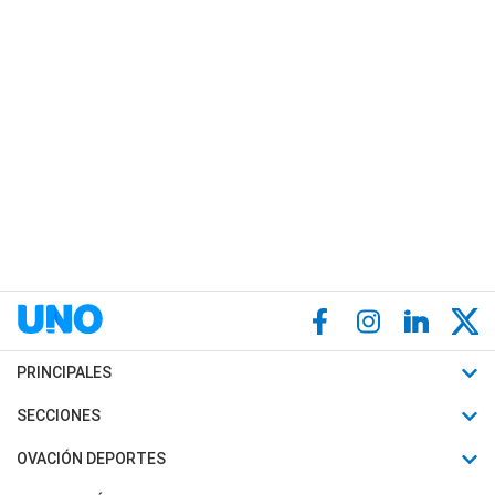
PRINCIPALES
Últimas Noticias
SECCIONES
Política
Horóscopo
OVACIÓN DEPORTES
Sociedad
Motores