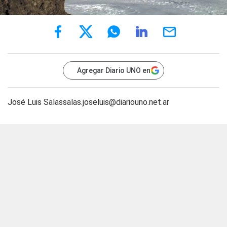
Agregar Diario UNO en
José Luis
Salassalas.joseluis@diariouno.net.ar