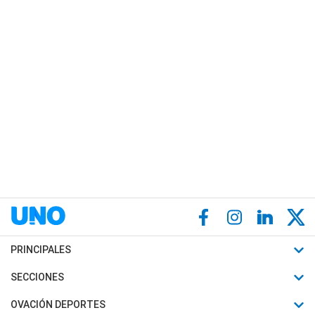
PRINCIPALES
Últimas Noticias
SECCIONES
Política
Horóscopo
OVACIÓN DEPORTES