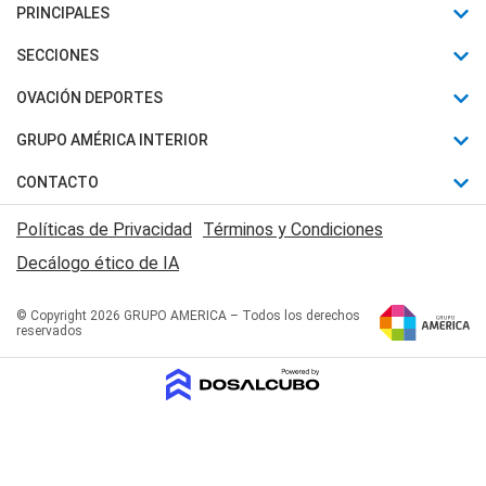
PRINCIPALES
Últimas Noticias
SECCIONES
Política
Horóscopo
OVACIÓN DEPORTES
Sociedad
Motores
Fútbol
GRUPO AMÉRICA INTERIOR
Policiales
Recetas
Mundial
Canal 7 en Vivo
CONTACTO
Judiciales
Trucos caseros
Automovilismo
Radio Nihuil
Acerca de Nosotros
Economia
Políticas de Privacidad
Términos y Condiciones
Series y Películas
Rugby
FM UNA
Contactanos
Decálogo ético de IA
Edictos y Solicitadas
Tenis
Radio Brava
Newsletter
Básquet
© Copyright 2026 GRUPO AMERICA – Todos los derechos
San Juan 8
reservados
Boxeo
Fuera de Juego
Polideportivo