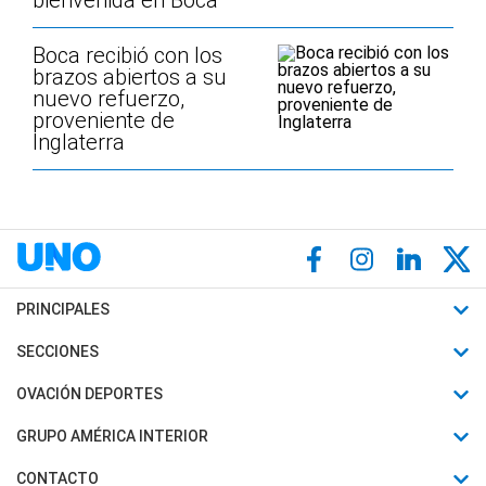
bienvenida en Boca
Boca recibió con los
brazos abiertos a su
nuevo refuerzo,
proveniente de
Inglaterra
PRINCIPALES
Últimas Noticias
SECCIONES
Política
Horóscopo
OVACIÓN DEPORTES
Sociedad
Motores
Fútbol
GRUPO AMÉRICA INTERIOR
Policiales
Recetas
Mundial
Canal 7 en Vivo
CONTACTO