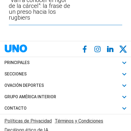
"Van a conocer el rigor
de la cárcel": la frase de
un preso hacia los
rugbiers
PRINCIPALES
Últimas Noticias
SECCIONES
Política
Horóscopo
OVACIÓN DEPORTES
Sociedad
Motores
Fútbol
GRUPO AMÉRICA INTERIOR
Policiales
Recetas
Mundial
Canal 7 en Vivo
CONTACTO
Judiciales
Trucos caseros
Automovilismo
Radio Nihuil
Acerca de Nosotros
Economia
Políticas de Privacidad
Términos y Condiciones
Series y Películas
Rugby
FM UNA
Contactanos
Decálogo ético de IA