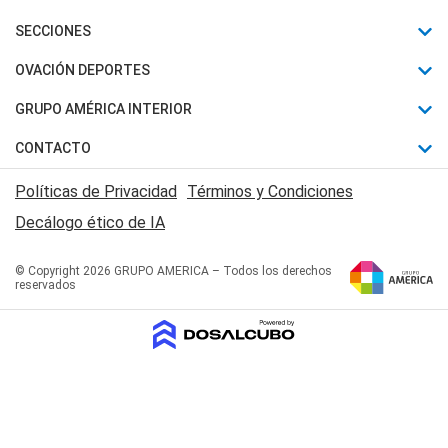
Últimas Noticias
SECCIONES
Política
Horóscopo
OVACIÓN DEPORTES
Sociedad
Motores
Fútbol
GRUPO AMÉRICA INTERIOR
Policiales
Recetas
Mundial
Canal 7 en Vivo
CONTACTO
Judiciales
Trucos caseros
Automovilismo
Radio Nihuil
Acerca de Nosotros
Economia
Políticas de Privacidad
Términos y Condiciones
Series y Películas
Rugby
FM UNA
Contactanos
Decálogo ético de IA
Edictos y Solicitadas
Tenis
Radio Brava
Newsletter
Básquet
© Copyright 2026 GRUPO AMERICA – Todos los derechos
San Juan 8
reservados
Boxeo
Fuera de Juego
Polideportivo