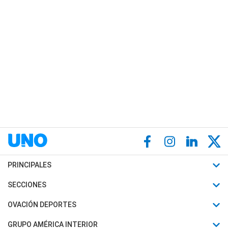
PRINCIPALES
Últimas Noticias
SECCIONES
Política
Horóscopo
OVACIÓN DEPORTES
Sociedad
Motores
Fútbol
GRUPO AMÉRICA INTERIOR