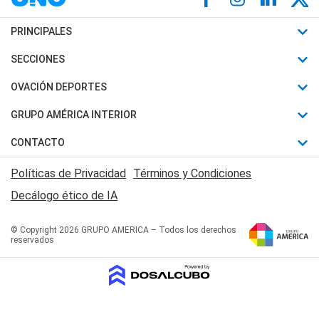
PRINCIPALES
Últimas Noticias
SECCIONES
Política
Horóscopo
OVACIÓN DEPORTES
Sociedad
Motores
Fútbol
GRUPO AMÉRICA INTERIOR
Policiales
Recetas
Mundial
Canal 7 en Vivo
CONTACTO
Judiciales
Trucos caseros
Automovilismo
Radio Nihuil
Acerca de Nosotros
Economia
Políticas de Privacidad
Términos y Condiciones
Series y Películas
Rugby
FM UNA
Contactanos
Decálogo ético de IA
Edictos y Solicitadas
Tenis
Radio Brava
Newsletter
Básquet
© Copyright 2026 GRUPO AMERICA – Todos los derechos
San Juan 8
reservados
Boxeo
Fuera de Juego
Polideportivo