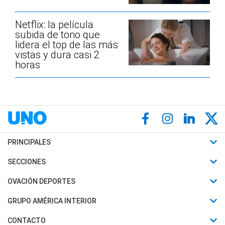
Netflix: la película
subida de tono que
lidera el top de las más
vistas y dura casi 2
horas
PRINCIPALES
Últimas Noticias
SECCIONES
Política
Horóscopo
OVACIÓN DEPORTES
Sociedad
Motores
Fútbol
GRUPO AMÉRICA INTERIOR
Policiales
Recetas
Mundial
Canal 7 en Vivo
CONTACTO