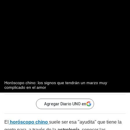
Horóscopo chino: los signos que tendrán un marzo muy
complicado en el amor
Agregar Diario UNO en
El
horóscopo chino
suele ser esa "ayudita" que tiene la
gente para, a través de la
astrología
, conocer las