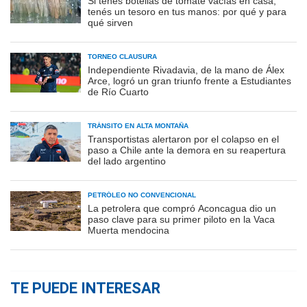
Si tenés botellas de tomate vacías en casa,
tenés un tesoro en tus manos: por qué y para
qué sirven
TORNEO CLAUSURA
Independiente Rivadavia, de la mano de Álex
Arce, logró un gran triunfo frente a Estudiantes
de Río Cuarto
TRÁNSITO EN ALTA MONTAÑA
Transportistas alertaron por el colapso en el
paso a Chile ante la demora en su reapertura
del lado argentino
PETRÓLEO NO CONVENCIONAL
La petrolera que compró Aconcagua dio un
paso clave para su primer piloto en la Vaca
Muerta mendocina
TE PUEDE INTERESAR