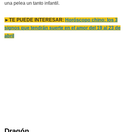
una pelea un tanto infantil.
►TE PUEDE INTERESAR:
Horóscopo chino: los 3
signos que tendrán suerte en el amor del 19 al 23 de
abril
Dragón