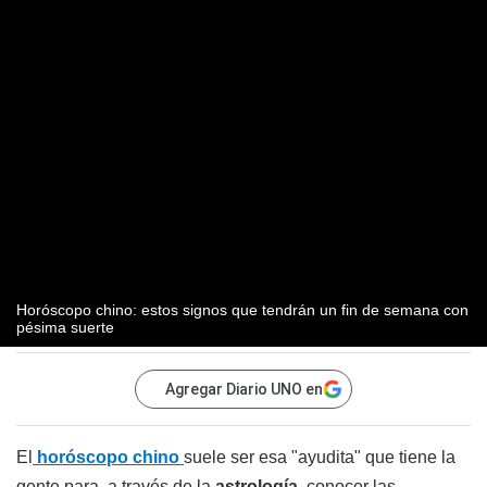
Horóscopo chino: estos signos que tendrán un fin de semana con
pésima suerte
Agregar Diario UNO en
El
horóscopo chino
suele ser esa "ayudita" que tiene la
gente para, a través de la
astrología
, conocer las