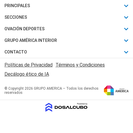
PRINCIPALES
Últimas Noticias
SECCIONES
Política
Horóscopo
OVACIÓN DEPORTES
Sociedad
Motores
Fútbol
GRUPO AMÉRICA INTERIOR
Policiales
Recetas
Mundial
Canal 7 en Vivo
CONTACTO
Judiciales
Trucos caseros
Automovilismo
Radio Nihuil
Acerca de Nosotros
Economia
Políticas de Privacidad
Términos y Condiciones
Series y Películas
Rugby
FM UNA
Contactanos
Decálogo ético de IA
Edictos y Solicitadas
Tenis
Radio Brava
Newsletter
Básquet
© Copyright 2026 GRUPO AMERICA – Todos los derechos
San Juan 8
reservados
Boxeo
Fuera de Juego
Polideportivo