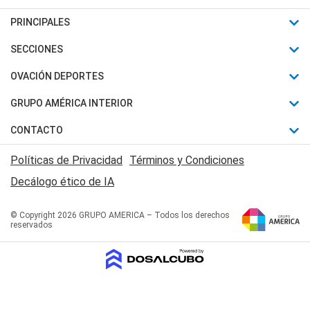
PRINCIPALES
Últimas Noticias
SECCIONES
Política
Horóscopo
OVACIÓN DEPORTES
Sociedad
Motores
Fútbol
GRUPO AMÉRICA INTERIOR
Policiales
Recetas
Mundial
Canal 7 en Vivo
CONTACTO
Judiciales
Trucos caseros
Automovilismo
Radio Nihuil
Acerca de Nosotros
Economia
Políticas de Privacidad
Términos y Condiciones
Series y Películas
Rugby
FM UNA
Contactanos
Decálogo ético de IA
Edictos y Solicitadas
Tenis
Radio Brava
Newsletter
Básquet
© Copyright 2026 GRUPO AMERICA – Todos los derechos
San Juan 8
reservados
Boxeo
Fuera de Juego
Polideportivo