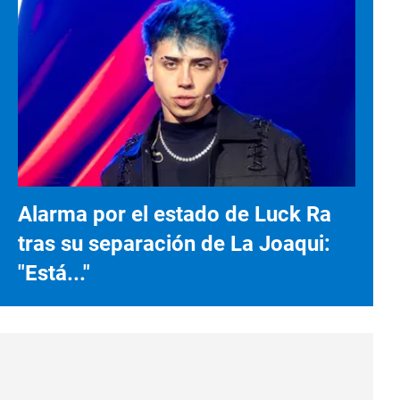
Alarma por el estado de Luck Ra
tras su separación de La Joaqui:
"Está..."