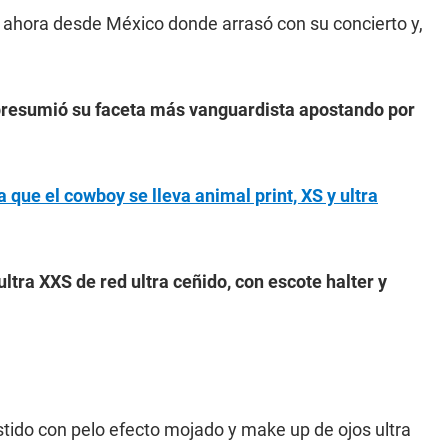
s ahora desde México donde arrasó con su concierto y,
 presumió su faceta más vanguardista apostando por
que el cowboy se lleva animal print, XS y ultra
ultra XXS de red ultra ceñido, con escote halter y
tido con pelo efecto mojado y make up de ojos ultra