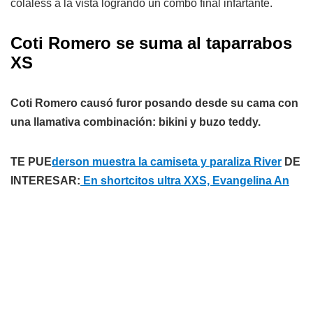
colaless a la vista logrando un combo final infartante.
Coti Romero se suma al taparrabos
XS
Coti Romero causó furor posando desde su cama con
una llamativa combinación: bikini y buzo teddy.
TE PUE
derson muestra la camiseta y paraliza River
DE
INTERESAR:
En shortcitos ultra XXS, Evangelina An