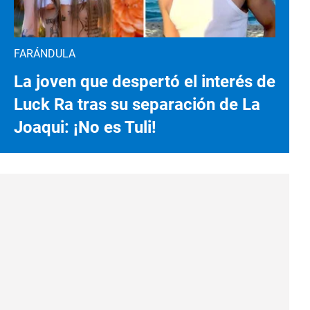
FARÁNDULA
La joven que despertó el interés de
Luck Ra tras su separación de La
Joaqui: ¡No es Tuli!