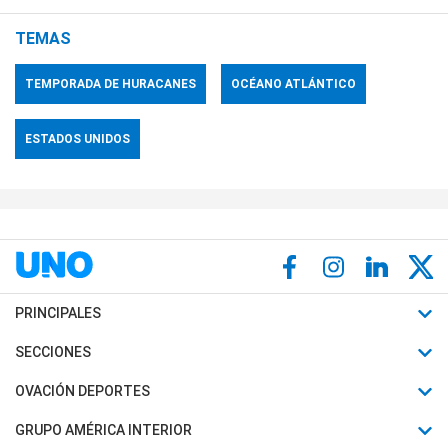
TEMAS
TEMPORADA DE HURACANES
OCÉANO ATLÁNTICO
ESTADOS UNIDOS
PRINCIPALES
Últimas Noticias
SECCIONES
Política
Horóscopo
OVACIÓN DEPORTES
Sociedad
Motores
Fútbol
GRUPO AMÉRICA INTERIOR
Policiales