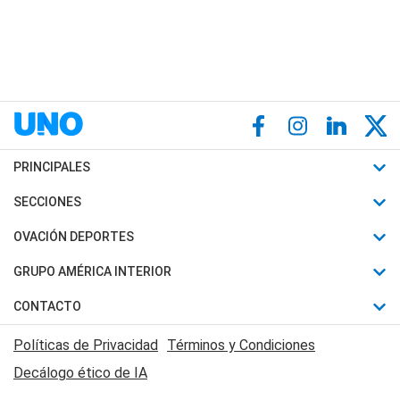
PRINCIPALES
Últimas Noticias
SECCIONES
Política
Horóscopo
OVACIÓN DEPORTES
Sociedad
Motores
Fútbol
GRUPO AMÉRICA INTERIOR
Policiales
Recetas
Mundial
Canal 7 en Vivo
CONTACTO
Judiciales
Trucos caseros
Automovilismo
Radio Nihuil
Acerca de Nosotros
Economia
Políticas de Privacidad
Términos y Condiciones
Series y Películas
Rugby
FM UNA
Contactanos
Decálogo ético de IA
Edictos y Solicitadas
Tenis
Radio Brava
Newsletter