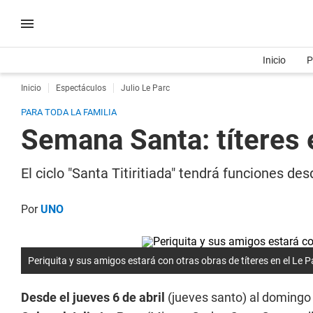
Inicio
P
Inicio
Espectáculos
Julio Le Parc
PARA TODA LA FAMILIA
Semana Santa: títeres 
El ciclo "Santa Titiritiada" tendrá funciones d
Por
UNO
Periquita y sus amigos estará con otras obras de títeres en el Le P
Desde el jueves 6 de abril
(jueves santo) al domingo