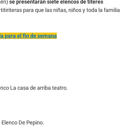
lén)
se presentarán siete elencos de títeres
itiriteras para que las niñas, niños y toda la familia
a para el fin de semana
nco La casa de arriba teatro.
 Elenco De Pepino.