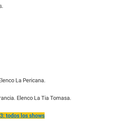
s.
Elenco La Pericana.
 Francia. Elenco La Tia Tomasa.
3: todos los shows