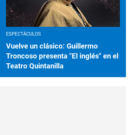
ESPECTÁCULOS
Vuelve un clásico: Guillermo
Troncoso presenta "El inglés" en el
Teatro Quintanilla