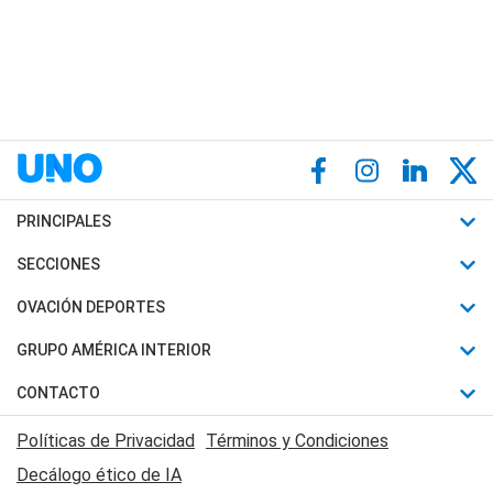
PRINCIPALES
Últimas Noticias
SECCIONES
Política
Horóscopo
OVACIÓN DEPORTES
Sociedad
Motores
Fútbol
GRUPO AMÉRICA INTERIOR
Policiales
Recetas
Mundial
Canal 7 en Vivo
CONTACTO
Judiciales
Trucos caseros
Automovilismo
Radio Nihuil
Acerca de Nosotros
Economia
Políticas de Privacidad
Términos y Condiciones
Series y Películas
Rugby
FM UNA
Contactanos
Decálogo ético de IA
Edictos y Solicitadas
Tenis