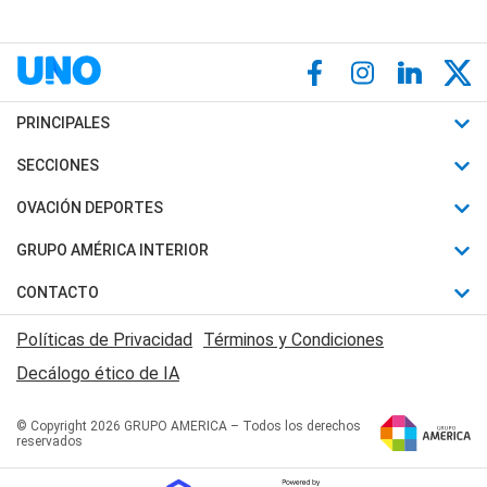
PRINCIPALES
Últimas Noticias
SECCIONES
Política
Horóscopo
OVACIÓN DEPORTES
Sociedad
Motores
Fútbol
GRUPO AMÉRICA INTERIOR
Policiales
Recetas
Mundial
Canal 7 en Vivo
CONTACTO
Judiciales
Trucos caseros
Automovilismo
Radio Nihuil
Acerca de Nosotros
Economia
Políticas de Privacidad
Términos y Condiciones
Series y Películas
Rugby
FM UNA
Contactanos
Decálogo ético de IA
Edictos y Solicitadas
Tenis
Radio Brava
Newsletter
Básquet
© Copyright 2026 GRUPO AMERICA – Todos los derechos
San Juan 8
reservados
Boxeo