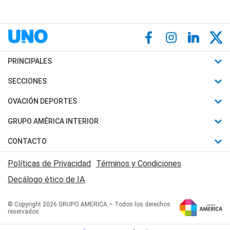
PRINCIPALES
Últimas Noticias
SECCIONES
Política
Horóscopo
OVACIÓN DEPORTES
Sociedad
Motores
Fútbol
GRUPO AMÉRICA INTERIOR
Policiales
Recetas
Mundial
Canal 7 en Vivo
CONTACTO
Judiciales
Trucos caseros
Automovilismo
Radio Nihuil
Acerca de Nosotros
Economia
Políticas de Privacidad
Términos y Condiciones
Series y Películas
Rugby
FM UNA
Contactanos
Decálogo ético de IA
Edictos y Solicitadas
Tenis
Radio Brava
Newsletter
Básquet
© Copyright 2026 GRUPO AMERICA – Todos los derechos
San Juan 8
reservados
Boxeo