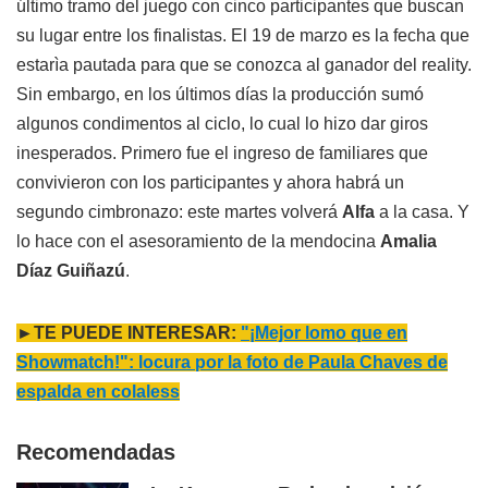
último tramo del juego con cinco participantes que buscan
su lugar entre los finalistas. El 19 de marzo es la fecha que
estarìa pautada para que se conozca al ganador del reality.
Sin embargo, en los últimos días la producción sumó
algunos condimentos al ciclo, lo cual lo hizo dar giros
inesperados. Primero fue el ingreso de familiares que
convivieron con los participantes y ahora habrá un
segundo cimbronazo: este martes volverá
Alfa
a la casa. Y
lo hace con el asesoramiento de la mendocina
Amalia
Díaz Guiñazú
.
►TE PUEDE INTERESAR:
"¡Mejor lomo que en
Showmatch!": locura por la foto de Paula Chaves de
espalda en colaless
Recomendadas