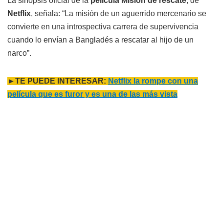
La sinopsis oficial de la
película
Misión de rescate
, de
Netflix
, señala: “La misión de un aguerrido mercenario se
convierte en una introspectiva carrera de supervivencia
cuando lo envían a Bangladés a rescatar al hijo de un
narco”.
►TE PUEDE INTERESAR:
Netflix la rompe con una
película que es furor y es una de las más vista