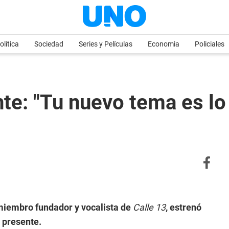
olítica
Sociedad
Series y Películas
Economia
Policiales
te: "Tu nuevo tema es l
miembro fundador y vocalista de
Calle 13
, estrenó
 presente.