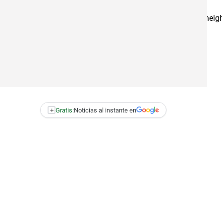
osts%2F3493373484010982&width=500" width="500" height="491"
+
Gratis:
Noticias al instante en