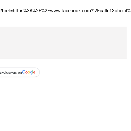
p?href=https%3A%2F%2Fwww.facebook.com%2Fcalle13oficial%2Fp
exclusivas en