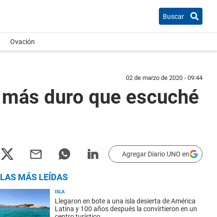
Buscar
Ovación
02 de marzo de 2020 - 09:44
o más duro que escuché
Agregar Diario UNO en
LAS MÁS LEÍDAS
ISLA
Llegaron en bote a una isla desierta de América
Latina y 100 años después la convirtieron en un
centro turístico