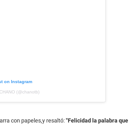
st on Instagram
y CHANO (@chanotb)
arra con papeles,y resaltó:
"Felicidad la palabra que