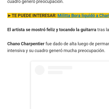
cuadro generó preocupación.
►TE PUEDE INTERESAR:
Militta Bora liquidó a Cha
El artista se mostró feliz y tocando la guitarra
tras l
Chano Charpentier
fue dado de alta luego de perma
intensiva y su cuadro generó mucha preocupación.