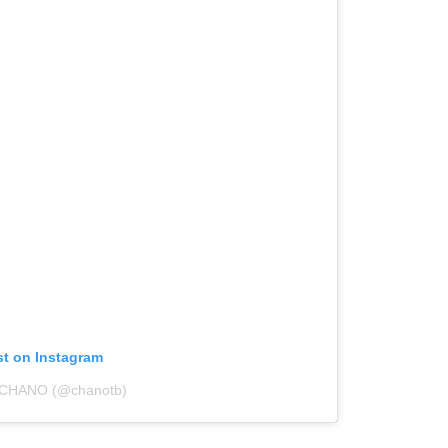
st on Instagram
y CHANO (@chanotb)