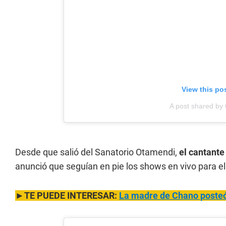
View this po
A post shared b
Desde que salió del Sanatorio Otamendi,
el cantante
anunció que seguían en pie los shows en vivo para e
►TE PUEDE INTERESAR:
La madre de Chano posteó