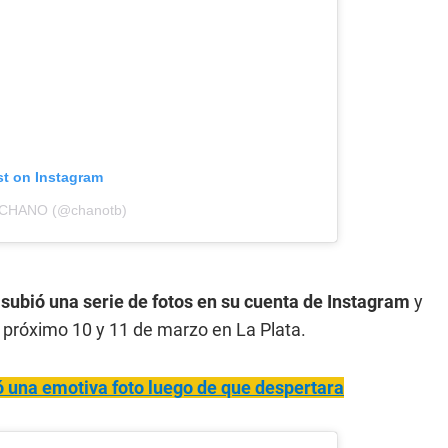
st on Instagram
y CHANO (@chanotb)
 subió una serie de fotos en su cuenta de Instagram
y
l próximo 10 y 11 de marzo en La Plata.
 una emotiva foto luego de que despertara