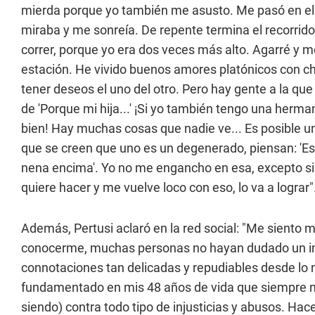
mierda porque yo también me asusto. Me pasó en el 
miraba y me sonreía. De repente termina el recorrido,
correr, porque yo era dos veces más alto. Agarré y me
estación. He vivido buenos amores platónicos con ch
tener deseos el uno del otro. Pero hay gente a la que 
de 'Porque mi hija...' ¡Si yo también tengo una herm
bien! Hay muchas cosas que nadie ve... Es posible u
que se creen que uno es un degenerado, piensan: 'Este
nena encima'. Yo no me engancho en esa, excepto si es
quiere hacer y me vuelve loco con eso, lo va a lograr"
Además, Pertusi aclaró en la red social: "Me siento
conocerme, muchas personas no hayan dudado un in
connotaciones tan delicadas y repudiables desde lo 
fundamentado en mis 48 años de vida que siempre mi m
siendo) contra todo tipo de injusticias y abusos. H