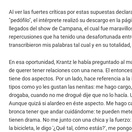
Al ver las fuertes críticas por estas supuestas decl
"pedófilo", el intérprete realizó su descargo en la pá
llegados del show de Campana, el cual fue maravillos
repercusiones que ha tenido una desafortunada entr
transcribieron mis palabras tal cual y en su totalida
En esa oportunidad, Krantz le había preguntado al m
de querer tener relaciones con una nena. El entonces
tiene dos aspectos. Por un lado, hace referencia a la i
tipos como yo les gustan las nenitas: me hago carg
drogaba, cuando no me drogué dije que no lo hacía. 
Aunque quizá si alardeo en éste aspecto. Me hago ca
bronca tener que andar cuidándome: te pueden meter
tienen drama. No me junto con una chica y la fuerzo:
la bicicleta, le digo '¿Qué tal, cómo estás?', me pongo