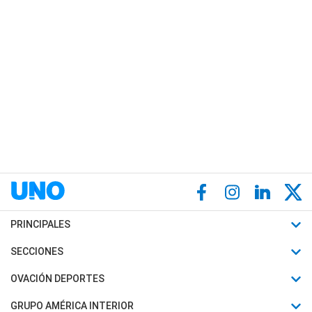
PRINCIPALES
Últimas Noticias
SECCIONES
Política
Horóscopo
OVACIÓN DEPORTES
Sociedad
Motores
Fútbol
GRUPO AMÉRICA INTERIOR