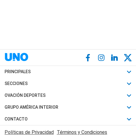
PRINCIPALES
Últimas Noticias
SECCIONES
Política
Horóscopo
OVACIÓN DEPORTES
Sociedad
Motores
Fútbol
GRUPO AMÉRICA INTERIOR
Policiales
Recetas
Mundial
Canal 7 en Vivo
CONTACTO
Judiciales
Trucos caseros
Automovilismo
Radio Nihuil
Acerca de Nosotros
Economia
Políticas de Privacidad
Términos y Condiciones
Series y Películas