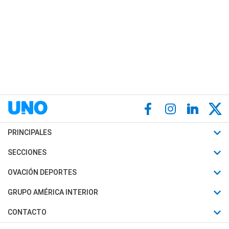
PRINCIPALES
Últimas Noticias
SECCIONES
Política
Horóscopo
OVACIÓN DEPORTES
Sociedad
Motores
Fútbol
GRUPO AMÉRICA INTERIOR
Policiales
Recetas
Mundial
Canal 7 en Vivo
CONTACTO
Judiciales
Trucos caseros
Automovilismo
Radio Nihuil