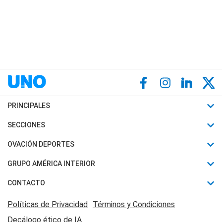
PRINCIPALES
Últimas Noticias
SECCIONES
Política
Horóscopo
OVACIÓN DEPORTES
Sociedad
Motores
Fútbol
GRUPO AMÉRICA INTERIOR
Policiales
Recetas
Mundial
Canal 7 en Vivo
CONTACTO
Judiciales
Trucos caseros
Automovilismo
Radio Nihuil
Acerca de Nosotros
Economia
Políticas de Privacidad
Términos y Condiciones
Series y Películas
Rugby
FM UNA
Contactanos
Decálogo ético de IA