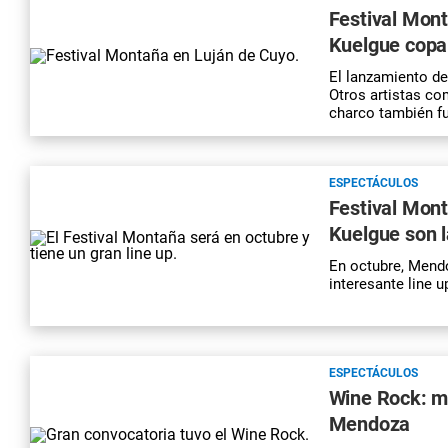
Festival Mont
Kuelgue cop
El lanzamiento de
Otros artistas co
charco también fu
ESPECTÁCULOS
Festival Mont
Kuelgue son l
En octubre, Mendo
interesante line u
ESPECTÁCULOS
Wine Rock: mú
Mendoza