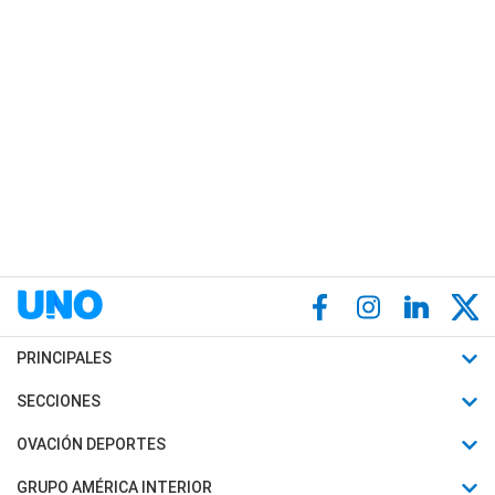
PRINCIPALES
Últimas Noticias
SECCIONES
Política
Horóscopo
OVACIÓN DEPORTES
Sociedad
Motores
Fútbol
GRUPO AMÉRICA INTERIOR