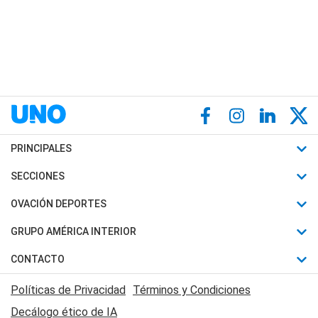
PRINCIPALES
Últimas Noticias
SECCIONES
Política
Horóscopo
OVACIÓN DEPORTES
Sociedad
Motores
Fútbol
GRUPO AMÉRICA INTERIOR
Policiales
Recetas
Mundial
Canal 7 en Vivo
CONTACTO
Judiciales
Trucos caseros
Automovilismo
Radio Nihuil
Acerca de Nosotros
Economia
Políticas de Privacidad
Términos y Condiciones
Series y Películas
Rugby
FM UNA
Contactanos
Decálogo ético de IA
Edictos y Solicitadas