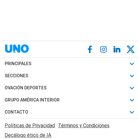
PRINCIPALES
Últimas Noticias
SECCIONES
Política
Horóscopo
OVACIÓN DEPORTES
Sociedad
Motores
Fútbol
GRUPO AMÉRICA INTERIOR
Policiales
Recetas
Mundial
Canal 7 en Vivo
CONTACTO
Judiciales
Trucos caseros
Automovilismo
Radio Nihuil
Acerca de Nosotros
Economia
Políticas de Privacidad
Términos y Condiciones
Series y Películas
Rugby
FM UNA
Contactanos
Decálogo ético de IA
Edictos y Solicitadas