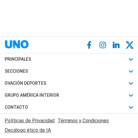
PRINCIPALES
Últimas Noticias
SECCIONES
Política
Horóscopo
OVACIÓN DEPORTES
Sociedad
Motores
Fútbol
GRUPO AMÉRICA INTERIOR
Policiales
Recetas
Mundial
Canal 7 en Vivo
CONTACTO
Judiciales
Trucos caseros
Automovilismo
Radio Nihuil
Acerca de Nosotros
Economia
Políticas de Privacidad
Términos y Condiciones
Series y Películas
Rugby
FM UNA
Contactanos
Decálogo ético de IA
Edictos y Solicitadas
Tenis
Radio Brava