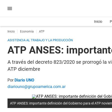
Inicio
P
Inicio
Economía
ATP
ASISTENCIA AL TRABAJO Y LA PRODUCCIÓN
ATP ANSES: importante
A través del decreto 823/2020 se prorrogó la v
ATP diciembre
Por
Diario UNO
diariouno@grupoamerica.com.ar
ATP ANSES: importante definición del Gobierno para el ATP noviem