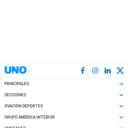
PRINCIPALES
Últimas Noticias
SECCIONES
Política
Horóscopo
OVACIÓN DEPORTES
Sociedad
Motores
Fútbol
GRUPO AMÉRICA INTERIOR
Policiales
Recetas
Mundial